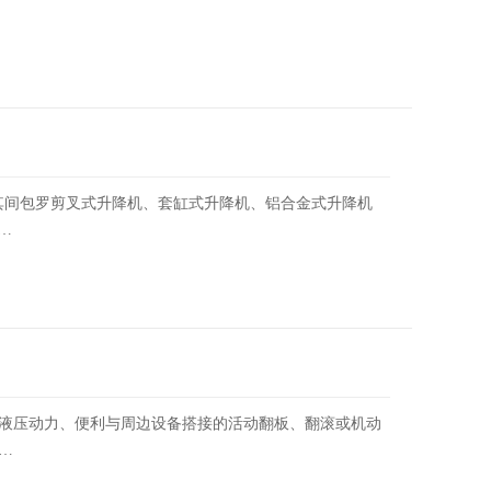
其间包罗剪叉式升降机、套缸式升降机、铝合金式升降机
…
液压动力、便利与周边设备搭接的活动翻板、翻滚或机动
…