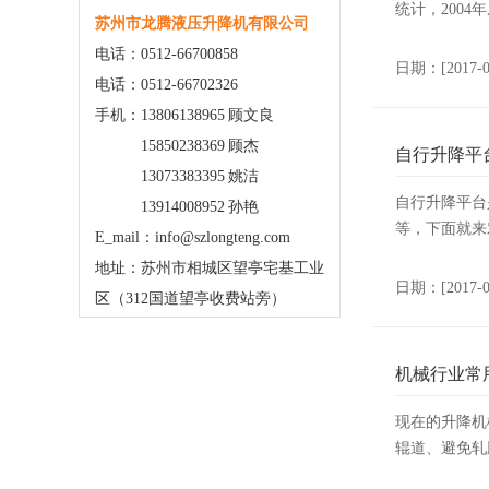
统计，200
苏州市龙腾液压升降机有限公司
电话：0512-66700858
日期：[2017-
电话：0512-66702326
手机：13806138965 顾文良
15850238369 顾杰
自行升降平
13073383395 姚洁
自行升降平台
13914008952 孙艳
等，下面就来
E_mail：info@szlongteng.com
地址：苏州市相城区望亭宅基工业
日期：[2017-
区（312国道望亭收费站旁）
机械行业常
现在的升降机
辊道、避免轧